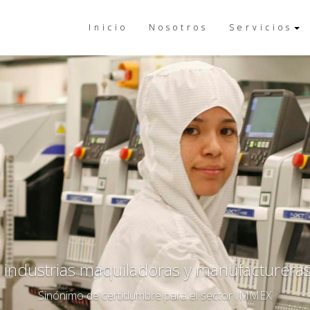
Inicio
Nosotros
Servicios
anufactureras de occidente
ector IMMEX