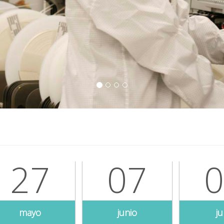
07
05
junio
julio
ju