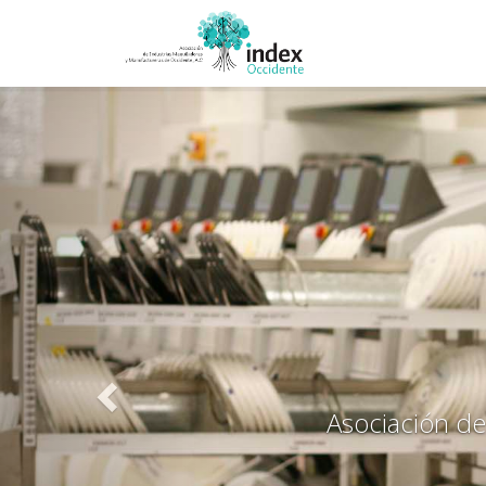
Previous
Asociación de industrias maquiladoras y m
Sinónimo de certidumbre para el s