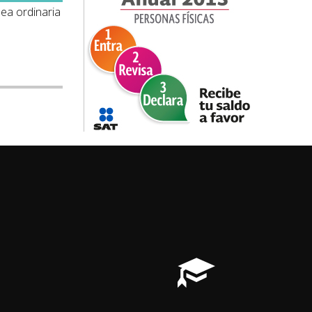
uentro de
Curso
5ta Asamblea ordin
lación
"Recomendaciones para el
Llenado de la Declaración Anual
de Personas Físicas"