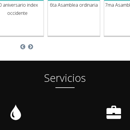
 Asamblea ordinaria
7ma Asamblea ordinaria
5to enc
vincu
Servicios