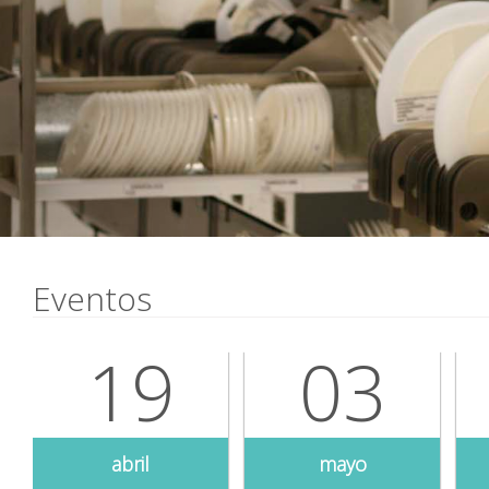
Eventos
03
27
mayo
mayo