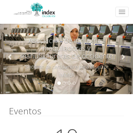
Previous
Nex
Asociación de industrias
maquiladoras y
manufactureras de occidente
Sinónimo de certidumbre para el sector
IMMEX
Eventos